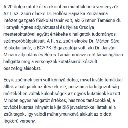
A 20 dolgozatot két szekcióban mutatták be a versenyzők.
Az I. sz. zsűri elnöke Dr. Hollósi Hajnalka Zsuzsanna
intézetigazgató főiskolai tanár volt, aki Gintner Tamásné dr.
Hornyák Ágnes adjunktussal és Nyilas Orsolya
mesteroktatóval együtt értékelte a hallgatók tudományos
szárnypróbálgatásait. A II. sz. zsűri elnöke Dr. Márton Sára
főiskolai tanár, a BGYPK főigazgatója volt, aki Dr. Jánvári
Miriam adjunktus és Béres Tamás irodavezető társaságában
hallgatta meg a versenyzők kutatásairól készült
összefoglalásokat.
Egyik zsűrinek sem volt könnyű dolga, mivel kiváló témákkal
álltak a hallgatók az ítészek elé, pusztán a kidolgozottság
mértékében voltak különbségek az egyes kutatások között.
Minden egyes hallgatót értékes, hasznos tanácsokkal, a
további kutatás irányait is kijelölő javaslatokkal láttak el a
zsűritagok, így valódi műhelymunkává alakult az oldott
légkörű verseny.