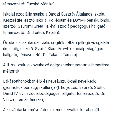
témavezető: Fucskó Mónika);
Iskolai szociális munka a Bárczi Gusztáv Általános Iskola,
Készségfejlesztő Iskola, Kollégium és EGYMI-ben (különdíj,
szerző: Szuromi Gréta III. évf. szociálpedagógus hallgató,
témavezető: Dr. Torkos Katalin);
Óvodai és iskolai szociális segítők feltáró jellegű vizsgálata
(különdíj, szerző: Szabó Klára IV. évf. szociálpedagógus
hallgató, témavezető: Dr. Takács Tamara).
A II. sz. zsűri a következő dolgozatokat tartotta elismerésre
méltónak:
Lakásotthonokban élő és nevelőszülőknél nevelkedő
gyermekek pénzügyi kultúrája (I. helyezés, szerző: Stekler
Dávid IV. évf. szociálpedagógus hallgató, témavezető: Dr.
Vincze Tamás András);
A kisvárdai közművelődés a rendszerváltás korában (II.