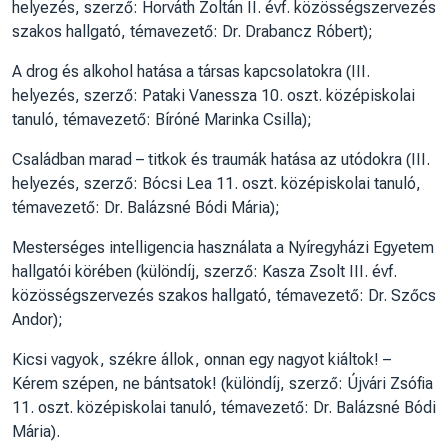
helyezés, szerző: Horváth Zoltán II. évf. közösségszervezés
szakos hallgató, témavezető: Dr. Drabancz Róbert);
A drog és alkohol hatása a társas kapcsolatokra (III.
helyezés, szerző: Pataki Vanessza 10. oszt. középiskolai
tanuló, témavezető: Bíróné Marinka Csilla);
Családban marad – titkok és traumák hatása az utódokra (III.
helyezés, szerző: Bócsi Lea 11. oszt. középiskolai tanuló,
témavezető: Dr. Balázsné Bódi Mária);
Mesterséges intelligencia használata a Nyíregyházi Egyetem
hallgatói körében (különdíj, szerző: Kasza Zsolt III. évf.
közösségszervezés szakos hallgató, témavezető: Dr. Szőcs
Andor);
Kicsi vagyok, székre állok, onnan egy nagyot kiáltok! –
Kérem szépen, ne bántsatok! (különdíj, szerző: Újvári Zsófia
11. oszt. középiskolai tanuló, témavezető: Dr. Balázsné Bódi
Mária).