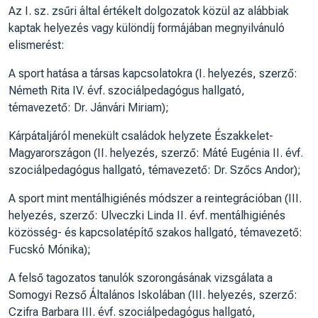
Az I. sz. zsűri által értékelt dolgozatok közül az alábbiak
kaptak helyezés vagy különdíj formájában megnyilvánuló
elismerést:
A sport hatása a társas kapcsolatokra (I. helyezés, szerző:
Németh Rita IV. évf. szociálpedagógus hallgató,
témavezető: Dr. Jánvári Miriam);
Kárpátaljáról menekült családok helyzete Északkelet-
Magyarországon (II. helyezés, szerző: Máté Eugénia II. évf.
szociálpedagógus hallgató, témavezető: Dr. Szőcs Andor);
A sport mint mentálhigiénés módszer a reintegrációban (III.
helyezés, szerző: Ulveczki Linda II. évf. mentálhigiénés
közösség- és kapcsolatépítő szakos hallgató, témavezető:
Fucskó Mónika);
A felső tagozatos tanulók szorongásának vizsgálata a
Somogyi Rezső Általános Iskolában (III. helyezés, szerző:
Czifra Barbara III. évf. szociálpedagógus hallgató,